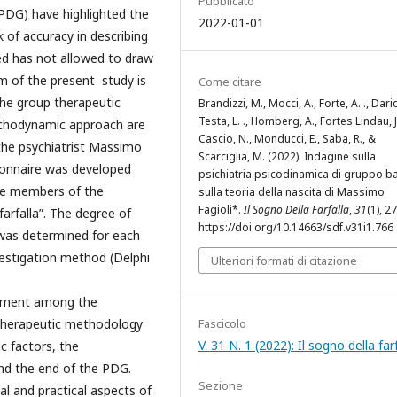
Pubblicato
PDG) have highlighted the
2022-01-01
k of accuracy in describing
d has not allowed to draw
im of the present study is
Come citare
the group therapeutic
Brandizzi, M., Mocci, A., Forte, A. ., Dario
Testa, L. ., Homberg, A., Fortes Lindau, J
ychodynamic approach are
Cascio, N., Monducci, E., Saba, R., &
the psychiatrist Massimo
Scarciglia, M. (2022). Indagine sulla
stionnaire was developed
psichiatria psicodinamica di gruppo b
re members of the
sulla teoria della nascita di Massimo
Fagioli*.
Il Sogno Della Farfalla
,
31
(1), 2
farfalla”. The degree of
https://doi.org/10.14663/sdf.v31i1.766
was determined for each
vestigation method (Delphi
Ulteriori formati di citazione
eement among the
therapeutic methodology
Fascicolo
V. 31 N. 1 (2022): Il sogno della far
c factors, the
and the end of the PDG.
Sezione
 and practical aspects of