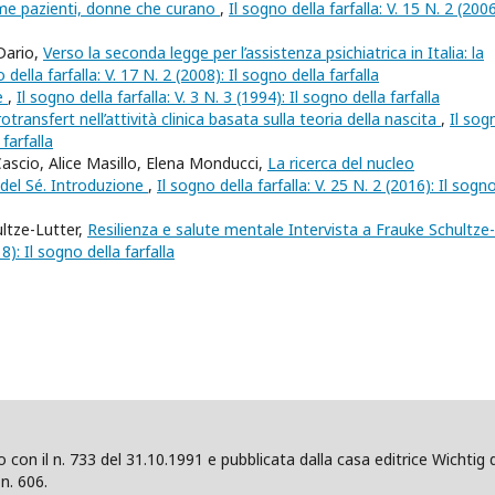
ome pazienti, donne che curano
,
Il sogno della farfalla: V. 15 N. 2 (2006)
Dario,
Verso la seconda legge per l’assistenza psichiatrica in Italia: la
 della farfalla: V. 17 N. 2 (2008): Il sogno della farfalla
re
,
Il sogno della farfalla: V. 3 N. 3 (1994): Il sogno della farfalla
transfert nell’attività clinica basata sulla teoria della nascita
,
Il sog
 farfalla
 Cascio, Alice Masillo, Elena Monducci,
La ricerca del nucleo
i del Sé. Introduzione
,
Il sogno della farfalla: V. 25 N. 2 (2016): Il sogn
ultze-Lutter,
Resilienza e salute mentale Intervista a Frauke Schultze-
18): Il sogno della farfalla
ano con il n. 733 del 31.10.1991 e pubblicata dalla casa editrice Wicht
n. 606.