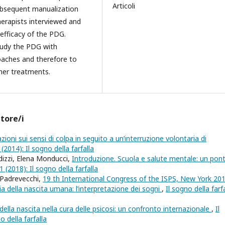
Articoli
ubsequent manualization
erapists interviewed and
 efficacy of the PDG.
study the PDG with
oaches and therefore to
her treatments.
utore/i
zioni sui sensi di colpa in seguito a un’interruzione volontaria di
1 (2014): Il sogno della farfalla
dizzi, Elena Monducci,
Introduzione. Scuola e salute mentale: un pon
 1 (2018): Il sogno della farfalla
 Padrevecchi,
19 th International Congress of the ISPS, New York 201
ria della nascita umana: l’interpretazione dei sogni
,
Il sogno della farfa
della nascita nella cura delle psicosi: un confronto internazionale
,
Il
o della farfalla