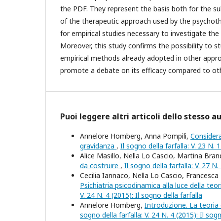
the PDF. They represent the basis both for the s
of the therapeutic approach used by the psychoth
for empirical studies necessary to investigate the
Moreover, this study confirms the possibility to 
empirical methods already adopted in other appr
promote a debate on its efficacy compared to ot
Puoi leggere altri articoli dello stesso a
Annelore Homberg, Anna Pompili,
Considera
gravidanza
,
Il sogno della farfalla: V. 23 N. 
Alice Masillo, Nella Lo Cascio, Martina Bran
da costruire
,
Il sogno della farfalla: V. 27 N.
Cecilia Iannaco, Nella Lo Cascio, Francesca
Psichiatria psicodinamica alla luce della teo
V. 24 N. 4 (2015): Il sogno della farfalla
Annelore Homberg,
Introduzione. La teoria 
sogno della farfalla: V. 24 N. 4 (2015): Il sogn