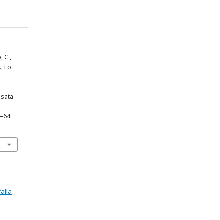
, C.,
., Lo
asata
7–64.
falla