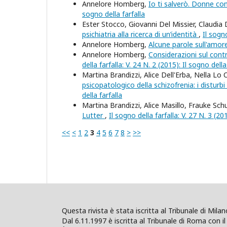
Annelore Homberg,
Io ti salverò. Donne c
sogno della farfalla
Ester Stocco, Giovanni Del Missier, Claudia 
psichiatria alla ricerca di un’identità
,
Il sogno
Annelore Homberg,
Alcune parole sull'amo
Annelore Homberg,
Considerazioni sul contro
della farfalla: V. 24 N. 2 (2015): Il sogno della
Martina Brandizzi, Alice Dell'Erba, Nella Lo
psicopatologico della schizofrenia: i disturb
della farfalla
Martina Brandizzi, Alice Masillo, Frauke Sch
Lutter
,
Il sogno della farfalla: V. 27 N. 3 (20
<<
<
1
2
3
4
5
6
7
8
>
>>
Questa rivista è stata iscritta al Tribunale di Mil
Dal 6.11.1997 è iscritta al Tribunale di Roma con il 