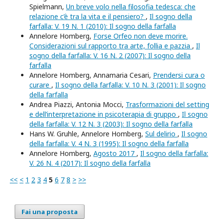
Spielmann,
Un breve volo nella filosofia tedesca: che
relazione c’è tra la vita e il pensiero?
,
Il sogno della
farfalla: V. 19 N. 1 (2010): Il sogno della farfalla
Annelore Homberg,
Forse Orfeo non deve morire.
Considerazioni sul rapporto tra arte, follia e pazzia
,
Il
sogno della farfalla: V. 16 N. 2 (2007): Il sogno della
farfalla
Annelore Homberg, Annamaria Cesari,
Prendersi cura o
curare
,
Il sogno della farfalla: V. 10 N. 3 (2001): Il sogno
della farfalla
Andrea Piazzi, Antonia Mocci,
Trasformazioni del setting
e dell’interpretazione in psicoterapia di gruppo
,
Il sogno
della farfalla: V. 12 N. 3 (2003): Il sogno della farfalla
Hans W. Gruhle, Annelore Homberg,
Sul delirio
,
Il sogno
della farfalla: V. 4 N. 3 (1995): Il sogno della farfalla
Annelore Homberg,
Agosto 2017
,
Il sogno della farfalla:
V. 26 N. 4 (2017): Il sogno della farfalla
<<
<
1
2
3
4
5
6
7
8
>
>>
Fai una proposta