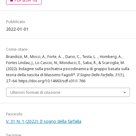
PDF
(EUR 10)
Pubblicato
2022-01-01
Come citare
Brandizzi, M., Mocci, A., Forte, A. ., Dario, C., Testa, L. ., Homberg, A.,
Fortes Lindau, J., Lo Cascio, N., Monducci, E., Saba, R., & Scarciglia, M.
(2022). Indagine sulla psichiatria psicodinamica di gruppo basata sulla
teoria della nascita di Massimo Fagioli*.
Il Sogno Della Farfalla
,
31
(1),
27–64. https://doi.org/10.14663/sdf.v31i1.766
Ulteriori formati di citazione
Fascicolo
V. 31 N. 1 (2022): Il sogno della farfalla
Sezione