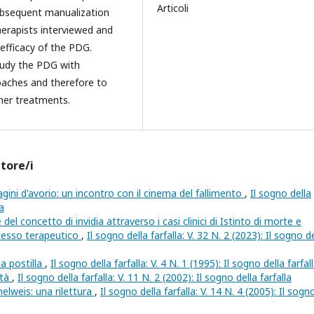
Articoli
ubsequent manualization
erapists interviewed and
 efficacy of the PDG.
study the PDG with
oaches and therefore to
her treatments.
utore/i
ini d'avorio: un incontro con il cinema del fallimento
,
Il sogno della
la
 del concetto di invidia attraverso i casi clinici di Istinto di morte e
ocesso terapeutico
,
Il sogno della farfalla: V. 32 N. 2 (2023): Il sogno d
na postilla
,
Il sogno della farfalla: V. 4 N. 1 (1995): Il sogno della farfal
ità
,
Il sogno della farfalla: V. 11 N. 2 (2002): Il sogno della farfalla
lweis: una rilettura
,
Il sogno della farfalla: V. 14 N. 4 (2005): Il sogn