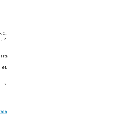
, C.,
., Lo
asata
7–64.
falla