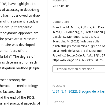
Pubblicato
PDG) have highlighted the
2022-01-01
k of accuracy in describing
d has not allowed to draw
im of the present study is
Come citare
the group therapeutic
Brandizzi, M., Mocci, A., Forte, A. ., Dario
Testa, L. ., Homberg, A., Fortes Lindau, J
ychodynamic approach are
Cascio, N., Monducci, E., Saba, R., &
the psychiatrist Massimo
Scarciglia, M. (2022). Indagine sulla
stionnaire was developed
psichiatria psicodinamica di gruppo b
re members of the
sulla teoria della nascita di Massimo
Fagioli*.
Il Sogno Della Farfalla
,
31
(1), 2
farfalla”. The degree of
https://doi.org/10.14663/sdf.v31i1.766
was determined for each
vestigation method (Delphi
Ulteriori formati di citazione
eement among the
therapeutic methodology
Fascicolo
V. 31 N. 1 (2022): Il sogno della far
c factors, the
and the end of the PDG.
Sezione
 and practical aspects of