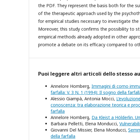
the PDF. They represent the basis both for the s
of the therapeutic approach used by the psychoth
for empirical studies necessary to investigate the
Moreover, this study confirms the possibility to 
empirical methods already adopted in other appr
promote a debate on its efficacy compared to ot
Puoi leggere altri articoli dello stesso a
Annelore Homberg,
Immagini di corno immag
farfalla: V. 3 N. 1 (1994): Il sogno della farfal
Alessio Giampà, Antonia Mocci,
L’evoluzione
conoscenza: tra elaborazione teorica e pr
farfalla
Annelore Homberg,
Da Kleist a Hölderlin. U
Barbara Pelletti, Elena Monducci,
Vulnerabil
Giovanni Del Missier, Elena Monducci,
Semme
della farfalla