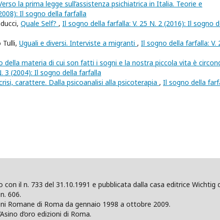
Verso la prima legge sull’assistenza psichiatrica in Italia. Teorie e
(2008): Il sogno della farfalla
nducci,
Quale Self?
,
Il sogno della farfalla: V. 25 N. 2 (2016): Il sogno d
Tulli,
Uguali e diversi. Interviste a migranti
,
Il sogno della farfalla: V.
della materia di cui son fatti i sogni e la nostra piccola vita è circo
N. 3 (2004): Il sogno della farfalla
risi, carattere. Dalla psicoanalisi alla psicoterapia
,
Il sogno della farfa
ano con il n. 733 del 31.10.1991 e pubblicata dalla casa editrice Wicht
n. 606.
zioni Romane di Roma da gennaio 1998 a ottobre 2009.
’Asino d’oro edizioni di Roma.