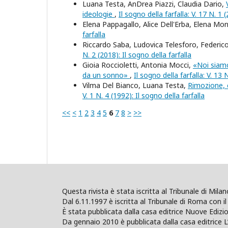
Luana Testa, AnDrea Piazzi, Claudia Dario,
ideologie
,
Il sogno della farfalla: V. 17 N. 1 
Elena Pappagallo, Alice Dell'Erba, Elena Mo
farfalla
Riccardo Saba, Ludovica Telesforo, Federico 
N. 2 (2018): Il sogno della farfalla
Gioia Roccioletti, Antonia Mocci,
«Noi siamo 
da un sonno»
,
Il sogno della farfalla: V. 13 
Vilma Del Bianco, Luana Testa,
Rimozione, c
V. 1 N. 4 (1992): Il sogno della farfalla
<<
<
1
2
3
4
5
6
7
8
>
>>
Questa rivista è stata iscritta al Tribunale di Mil
Dal 6.11.1997 è iscritta al Tribunale di Roma con il 
È stata pubblicata dalla casa editrice Nuove Edi
Da gennaio 2010 è pubblicata dalla casa editrice L