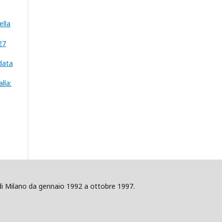
ella
 27
ndata
lla:
ig di Milano da gennaio 1992 a ottobre 1997.