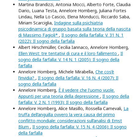
Martina Brandizzi, Antonia Mocci, Alberto Forte, Claudia
Dario, Luana Testa, Annelore Homberg, Juliana Fortes
Lindau, Nella Lo Cascio, Elena Monducci, Riccardo Saba,
Miriam Scarciglia,
Indagine sulla psichiatria
psicodinamica di gruppo basata sulla teoria della nascita
di Massimo Fagioli*
,
Il sogno della farfalla: V. 31 N. 1
(2022): Il sogno della farfalla
Albert Hirschmüller, Cecilia Iannaco, Annelore Homberg,
Ellen West: tre tentativi di cura e il loro fallimento
,
Il
sogno della farfalla: V. 14 N. 1 (2005): Il sogno della
farfalla
Annelore Homberg, Michele Mirabella,
Che cos’è
l’invidia?
,
Il sogno della farfalla: V. 16 N. 4 (2007): Il
sogno della farfalla
Annelore Homberg,
È il vedere che l'uomo vuole.
Appunti per una teoria della depressione
,
Il sogno della
farfalla: V. 2 N. 1 (1993): Il sogno della farfalla
Annelore Homberg, Alice Masillo, Rossella Carnevali,
La
truffa dell’anguilla ovvero la vera causa del primo
conflitto mondiale: considerazioni sull’analisi di Ernst
Blum
,
Il sogno della farfalla: V. 15 N. 4 (2006): Il sogno
della farfalla