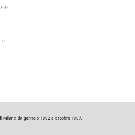
3-85
-111
ig di Milano da gennaio 1992 a ottobre 1997.