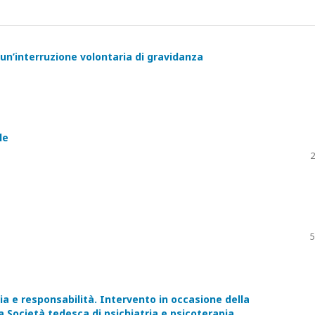
 un’interruzione volontaria di gravidanza
le
2
5
ia e responsabilità. Intervento in occasione della
Società tedesca di psichiatria e psicoterapia