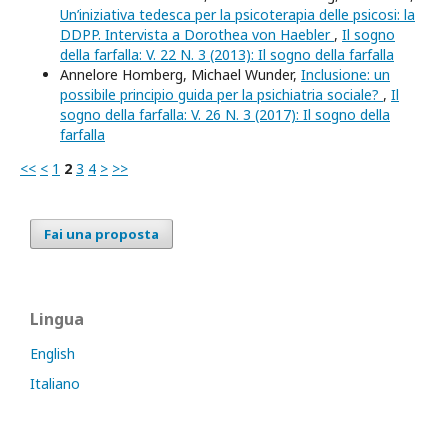
Un’iniziativa tedesca per la psicoterapia delle psicosi: la
DDPP. Intervista a Dorothea von Haebler
,
Il sogno
della farfalla: V. 22 N. 3 (2013): Il sogno della farfalla
Annelore Homberg, Michael Wunder,
Inclusione: un
possibile principio guida per la psichiatria sociale?
,
Il
sogno della farfalla: V. 26 N. 3 (2017): Il sogno della
farfalla
<<
<
1
2
3
4
>
>>
Fai una proposta
Lingua
English
Italiano