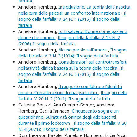
farfalla
Annelore Homberg,
Introduzione. La teoria della nascita
nella cura delle psicosi: un confronto internazionale
,
Il
sogno della farfalla: V. 24 N. 4 (2015): Il sogno della
farfalla
Annelore Homberg,
Io ti salverò. Donne come pazienti,
donne che curano
,
Il sogno della farfalla: V. 15 N. 2
(2006): Il sogno della farfalla
Annelore Homberg,
Alcune parole sull'amore
,
Il sogno
della farfalla: V. 3 N. 3 (1994): Il sogno della farfalla
Annelore Homberg,
Considerazioni sul controtransfert
nell’attività clinica basata sulla teoria della nascita
,
Il
sogno della farfalla: V. 24 N. 2 (2015): Il sogno della
farfalla
Annelore Homberg,
Il rapporto con l’altro e l’identità
umana. Considerazioni di una psichiatra
,
Il sogno della
farfalla: V. 20 N. 2 (2011): Il sogno della farfalla
Caterina Bonizzi, Ana Guerero-Gomez, Annelore
Homberg, Cecilia Iannaco,
Cinquecento sogni e un
questionario. Sull’attività onirica degli adolescenti
durante il primo lockdown
,
Il sogno della farfalla: V. 30
N. 4 (2021): Il sogno della farfalla
Dorothea von Haebler, Annelore Homberg, Lucia Arcà,