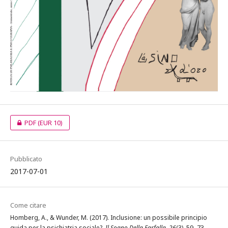
PDF
(EUR 10)
Pubblicato
2017-07-01
Come citare
Homberg, A., & Wunder, M. (2017). Inclusione: un possibile principio
guida per la psichiatria sociale?.
Il Sogno Della Farfalla
,
26
(3), 59–73.