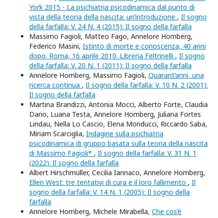
York 2015 - La psichiatria psicodinamica dal punto di
vista della teoria della nascita: un’introduzione
,
Il sogno
della farfalla: V. 24 N. 4 (2015): Il sogno della farfalla
Massimo Fagioli, Matteo Fago, Annelore Homberg,
Federico Masini,
Istinto di morte e conoscenza, 40 anni
dopo. Roma, 16 aprile 2010. Libreria Feltrinelli
,
Il sogno
della farfalla: V. 20 N. 1 (2011): Il sogno della farfalla
Annelore Homberg, Massimo Fagioli,
Quarant’anni, una
ricerca continua
,
Il sogno della farfalla: V. 10 N. 2 (2001):
Il sogno della farfalla
Martina Brandizzi, Antonia Mocci, Alberto Forte, Claudia
Dario, Luana Testa, Annelore Homberg, Juliana Fortes
Lindau, Nella Lo Cascio, Elena Monducci, Riccardo Saba,
Miriam Scarciglia,
Indagine sulla psichiatria
psicodinamica di gruppo basata sulla teoria della nascita
di Massimo Fagioli*
,
Il sogno della farfalla: V. 31 N. 1
(2022): Il sogno della farfalla
Albert Hirschmüller, Cecilia Iannaco, Annelore Homberg,
Ellen West: tre tentativi di cura e il loro fallimento
,
Il
sogno della farfalla: V. 14 N. 1 (2005): Il sogno della
farfalla
Annelore Homberg, Michele Mirabella,
Che cos’è