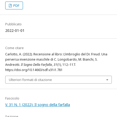
PDF
Pubblicato
2022-01-01
Come citare
Carlotto, A. (2022). Recensione al libro: L’imbroglio del Dr. Freud. Una
perversa invenzione maschile di C. Longobardo, M. Bianchi, S.
Andreotti.
Il Sogno Della Farfalla
,
31
(1), 112–117.
https://doi.org/10.14663/sdf.v31i1.781
Ulteriori formati di citazione
Fascicolo
V. 31 N. 1 (2022): Il sogno della farfalla
Sezione