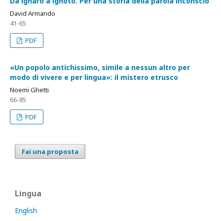
Da ignaro a ignoto. Per una storia della parola inconscio
David Armando
41-65
PDF
«Un popolo antichissimo, simile a nessun altro per
modo di vivere e per lingua»: il mistero etrusco
Noemi Ghetti
66-85
PDF
Fai una proposta
Lingua
English