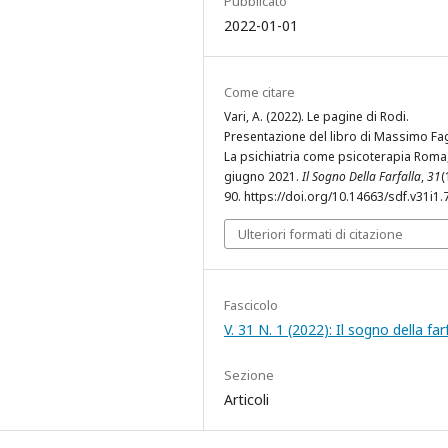
Pubblicato
2022-01-01
Come citare
Vari, A. (2022). Le pagine di Rodi.
Presentazione del libro di Massimo Fag
La psichiatria come psicoterapia Roma
giugno 2021.
Il Sogno Della Farfalla
,
31
(
90. https://doi.org/10.14663/sdf.v31i1.
Ulteriori formati di citazione
Fascicolo
V. 31 N. 1 (2022): Il sogno della far
Sezione
Articoli