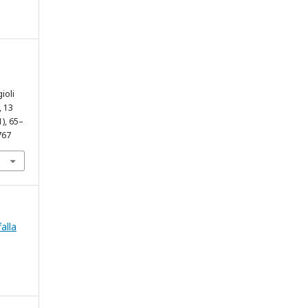
ioli
, 13
1), 65–
767
falla