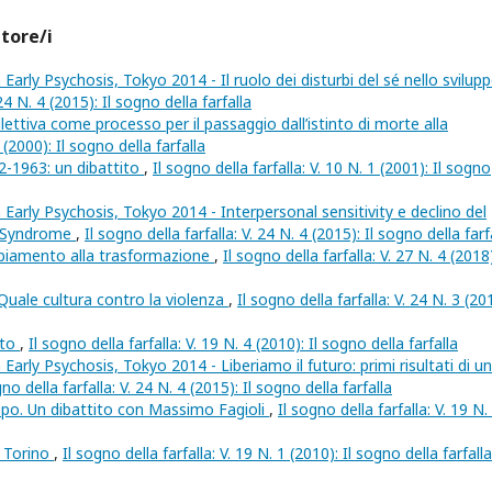
utore/i
arly Psychosis, Tokyo 2014 - Il ruolo dei disturbi del sé nello svilup
 24 N. 4 (2015): Il sogno della farfalla
ollettiva come processo per il passaggio dall’istinto di morte alla
1 (2000): Il sogno della farfalla
2-1963: un dibattito
,
Il sogno della farfalla: V. 10 N. 1 (2001): Il sogno
Early Psychosis, Tokyo 2014 - Interpersonal sensitivity e declino del
s Syndrome
,
Il sogno della farfalla: V. 24 N. 4 (2015): Il sogno della farf
mbiamento alla trasformazione
,
Il sogno della farfalla: V. 27 N. 4 (2018)
Quale cultura contro la violenza
,
Il sogno della farfalla: V. 24 N. 3 (20
tto
,
Il sogno della farfalla: V. 19 N. 4 (2010): Il sogno della farfalla
arly Psychosis, Tokyo 2014 - Liberiamo il futuro: primi risultati di un
gno della farfalla: V. 24 N. 4 (2015): Il sogno della farfalla
uppo. Un dibattito con Massimo Fagioli
,
Il sogno della farfalla: V. 19 N.
i Torino
,
Il sogno della farfalla: V. 19 N. 1 (2010): Il sogno della farfalla