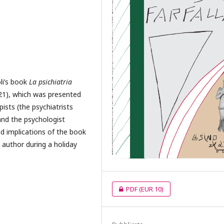
li’s book
La psichiatria
021), which was presented
sts (the psychiatrists
and the psychologist
and implications of the book
 author during a holiday
PDF
(EUR 10)