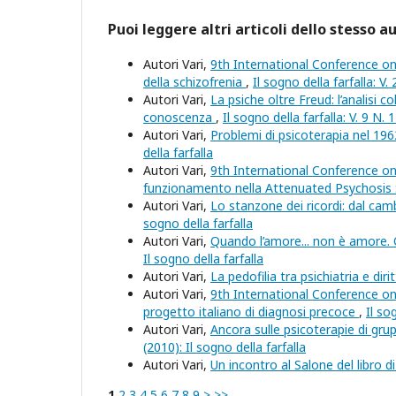
Puoi leggere altri articoli dello stesso a
Autori Vari,
9th International Conference on E
della schizofrenia
,
Il sogno della farfalla: V.
Autori Vari,
La psiche oltre Freud: l’analisi c
conoscenza
,
Il sogno della farfalla: V. 9 N. 
Autori Vari,
Problemi di psicoterapia nel 196
della farfalla
Autori Vari,
9th International Conference on 
funzionamento nella Attenuated Psychosi
Autori Vari,
Lo stanzone dei ricordi: dal ca
sogno della farfalla
Autori Vari,
Quando l’amore... non è amore. 
Il sogno della farfalla
Autori Vari,
La pedofilia tra psichiatria e diri
Autori Vari,
9th International Conference on E
progetto italiano di diagnosi precoce
,
Il so
Autori Vari,
Ancora sulle psicoterapie di gr
(2010): Il sogno della farfalla
Autori Vari,
Un incontro al Salone del libro d
1
2
3
4
5
6
7
8
9
>
>>