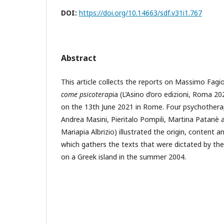
DOI:
https://doi.org/10.14663/sdf.v31i1.767
Abstract
This article collects the reports on Massimo Fagio
come psicoterap
ia (L’Asino d’oro edizioni, Roma 2
on the 13th June 2021 in Rome. Four psychotherapi
Andrea Masini, Pieritalo Pompili, Martina Patanè 
Mariapia Albrizio) illustrated the origin, content 
which gathers the texts that were dictated by the
on a Greek island in the summer 2004.