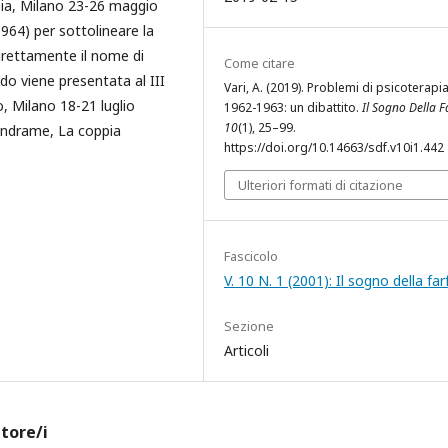
pia, Milano 23-26 maggio
1964) per sottolineare la
irettamente il nome di
Come citare
do viene presentata al III
Vari, A. (2019). Problemi di psicoterapia
, Milano 18-21 luglio
1962-1963: un dibattito.
Il Sogno Della F
10
(1), 25–99.
Vendrame, La coppia
https://doi.org/10.14663/sdf.v10i1.442
Ulteriori formati di citazione
Fascicolo
V. 10 N. 1 (2001): Il sogno della far
Sezione
Articoli
utore/i