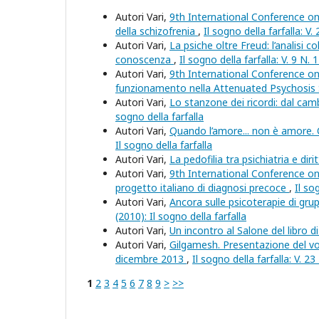
Autori Vari,
9th International Conference on E
della schizofrenia
,
Il sogno della farfalla: V.
Autori Vari,
La psiche oltre Freud: l’analisi c
conoscenza
,
Il sogno della farfalla: V. 9 N. 
Autori Vari,
9th International Conference on 
funzionamento nella Attenuated Psychosi
Autori Vari,
Lo stanzone dei ricordi: dal ca
sogno della farfalla
Autori Vari,
Quando l’amore... non è amore. 
Il sogno della farfalla
Autori Vari,
La pedofilia tra psichiatria e diri
Autori Vari,
9th International Conference on E
progetto italiano di diagnosi precoce
,
Il so
Autori Vari,
Ancora sulle psicoterapie di gr
(2010): Il sogno della farfalla
Autori Vari,
Un incontro al Salone del libro d
Autori Vari,
Gilgamesh. Presentazione del vo
dicembre 2013
,
Il sogno della farfalla: V. 23
1
2
3
4
5
6
7
8
9
>
>>