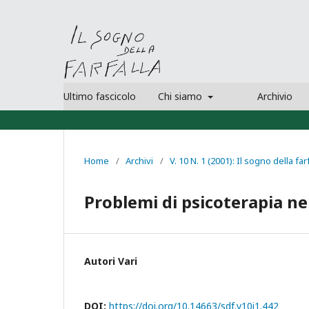
Ultimo fascicolo
Chi siamo
Archivio
Home
/
Archivi
/
V. 10 N. 1 (2001): Il sogno della far
Problemi di psicoterapia ne
Autori Vari
DOI:
https://doi.org/10.14663/sdf.v10i1.442