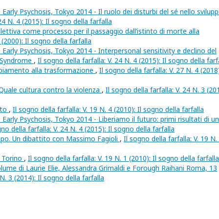
arly Psychosis, Tokyo 2014 - Il ruolo dei disturbi del sé nello svilup
 24 N. 4 (2015): Il sogno della farfalla
ollettiva come processo per il passaggio dall’istinto di morte alla
1 (2000): Il sogno della farfalla
Early Psychosis, Tokyo 2014 - Interpersonal sensitivity e declino del
s Syndrome
,
Il sogno della farfalla: V. 24 N. 4 (2015): Il sogno della farf
mbiamento alla trasformazione
,
Il sogno della farfalla: V. 27 N. 4 (2018)
Quale cultura contro la violenza
,
Il sogno della farfalla: V. 24 N. 3 (20
tto
,
Il sogno della farfalla: V. 19 N. 4 (2010): Il sogno della farfalla
arly Psychosis, Tokyo 2014 - Liberiamo il futuro: primi risultati di un
gno della farfalla: V. 24 N. 4 (2015): Il sogno della farfalla
uppo. Un dibattito con Massimo Fagioli
,
Il sogno della farfalla: V. 19 N.
i Torino
,
Il sogno della farfalla: V. 19 N. 1 (2010): Il sogno della farfalla
lume di Laurie Elie, Alessandra Grimaldi e Forough Raihani Roma, 13
 N. 3 (2014): Il sogno della farfalla