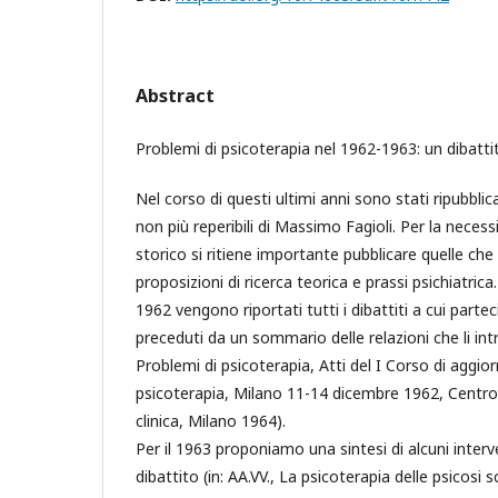
Abstract
Problemi di psicoterapia nel 1962-1963: un dibatti
Nel corso di questi ultimi anni sono stati ripubblicat
non più reperibili di Massimo Fagioli. Per la necessit
storico si ritiene importante pubblicare quelle ch
proposizioni di ricerca teorica e prassi psichiatrica
1962 vengono riportati tutti i dibattiti a cui part
preceduti da un sommario delle relazioni che li int
Problemi di psicoterapia, Atti del I Corso di aggi
psicoterapia, Milano 11-14 dicembre 1962, Centro 
clinica, Milano 1964).
Per il 1963 proponiamo una sintesi di alcuni interv
dibattito (in: AA.VV., La psicoterapia delle psicosi s