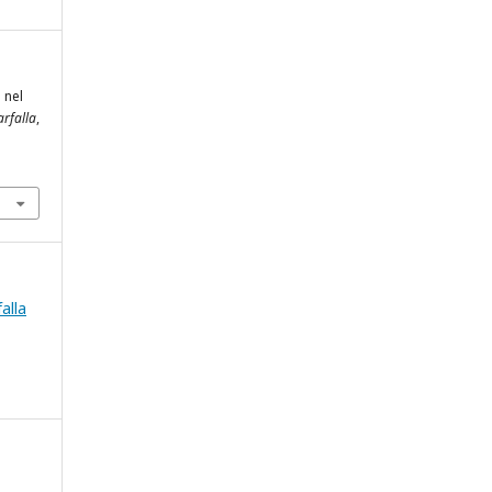
 nel
arfalla
,
falla