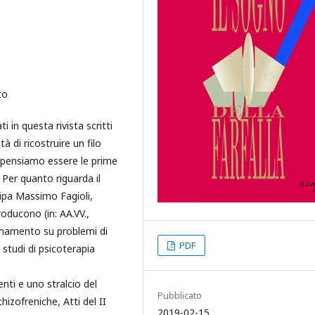
to
i in questa rivista scritti
à di ricostruire un filo
e pensiamo essere le prime
. Per quanto riguarda il
ecipa Massimo Fagioli,
roducono (in: AA.VV.,
ornamento su problemi di
PDF
studi di psicoterapia
enti e uno stralcio del
Pubblicato
chizofreniche, Atti del II
2019-02-15