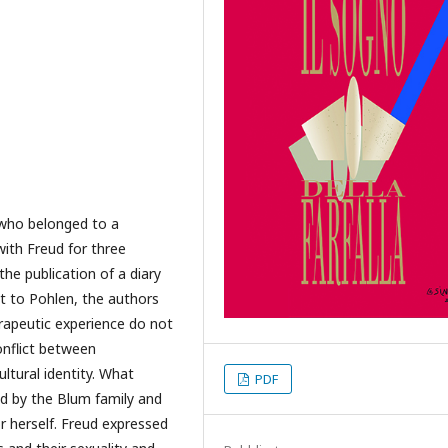
 who belonged to a
ith Freud for three
the publication of a diary
st to Pohlen, the authors
erapeutic experience do not
onflict between
ltural identity. What
PDF
ed by the Blum family and
r herself. Freud expressed