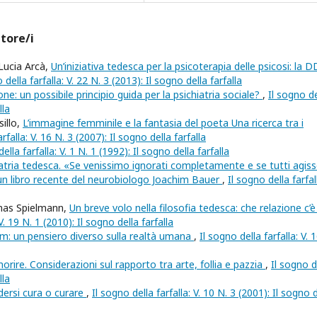
utore/i
Lucia Arcà,
Un’iniziativa tedesca per la psicoterapia delle psicosi: la D
 della farfalla: V. 22 N. 3 (2013): Il sogno della farfalla
one: un possibile principio guida per la psichiatria sociale?
,
Il sogno de
lla
sillo,
L’immagine femminile e la fantasia del poeta Una ricerca tra i
rfalla: V. 16 N. 3 (2007): Il sogno della farfalla
ella farfalla: V. 1 N. 1 (1992): Il sogno della farfalla
hiatria tedesca. «Se venissimo ignorati completamente e se tutti agis
 un libro recente del neurobiologo Joachim Bauer
,
Il sogno della farfal
omas Spielmann,
Un breve volo nella filosofia tedesca: che relazione c’è
V. 19 N. 1 (2010): Il sogno della farfalla
am: un pensiero diverso sulla realtà umana
,
Il sogno della farfalla: V. 
rire. Considerazioni sul rapporto tra arte, follia e pazzia
,
Il sogno d
lla
dersi cura o curare
,
Il sogno della farfalla: V. 10 N. 3 (2001): Il sogno 