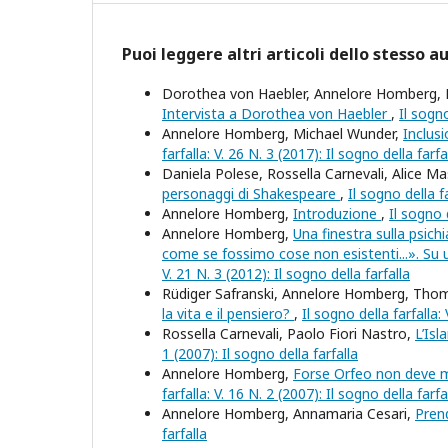
Puoi leggere altri articoli dello stesso a
Dorothea von Haebler, Annelore Homberg, 
Intervista a Dorothea von Haebler
,
Il sogno
Annelore Homberg, Michael Wunder,
Inclusi
farfalla: V. 26 N. 3 (2017): Il sogno della farfa
Daniela Polese, Rossella Carnevali, Alice Ma
personaggi di Shakespeare
,
Il sogno della fa
Annelore Homberg,
Introduzione
,
Il sogno d
Annelore Homberg,
Una finestra sulla psic
come se fossimo cose non esistenti...». Su
V. 21 N. 3 (2012): Il sogno della farfalla
Rüdiger Safranski, Annelore Homberg, Th
la vita e il pensiero?
,
Il sogno della farfalla: 
Rossella Carnevali, Paolo Fiori Nastro,
L’Isl
1 (2007): Il sogno della farfalla
Annelore Homberg,
Forse Orfeo non deve mo
farfalla: V. 16 N. 2 (2007): Il sogno della farfa
Annelore Homberg, Annamaria Cesari,
Pren
farfalla