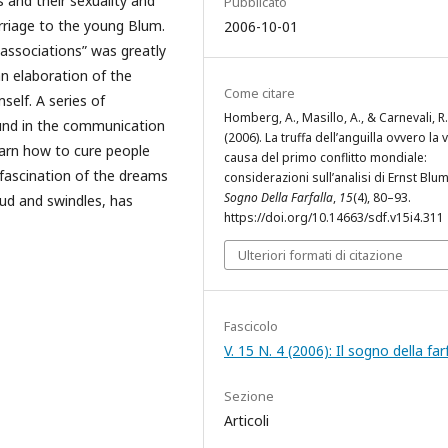
 and their sexuality and
Pubblicato
rriage to the young Blum.
2006-10-01
f associations” was greatly
n elaboration of the
Come citare
self. A series of
Homberg, A., Masillo, A., & Carnevali, R.
und in the communication
(2006). La truffa dell’anguilla ovvero la 
earn how to cure people
causa del primo conflitto mondiale:
fascination of the dreams
considerazioni sull’analisi di Ernst Blu
Sogno Della Farfalla
,
15
(4), 80–93.
ud and swindles, has
https://doi.org/10.14663/sdf.v15i4.311
Ulteriori formati di citazione
Fascicolo
V. 15 N. 4 (2006): Il sogno della far
Sezione
Articoli