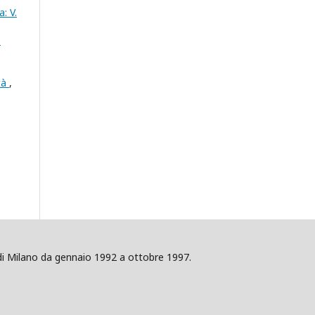
a: V.
e
ità
,
ig di Milano da gennaio 1992 a ottobre 1997.