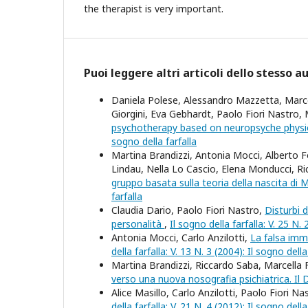
the therapist is very important.
Puoi leggere altri articoli dello stesso a
Daniela Polese, Alessandro Mazzetta, Marcel
Giorgini, Eva Gebhardt, Paolo Fiori Nastro, 
psychotherapy based on neuropsyche physi
sogno della farfalla
Martina Brandizzi, Antonia Mocci, Alberto F
Lindau, Nella Lo Cascio, Elena Monducci, Ri
gruppo basata sulla teoria della nascita di
farfalla
Claudia Dario, Paolo Fiori Nastro,
Disturbi d
personalità
,
Il sogno della farfalla: V. 25 N. 
Antonia Mocci, Carlo Anzilotti,
La falsa imm
della farfalla: V. 13 N. 3 (2004): Il sogno della
Martina Brandizzi, Riccardo Saba, Marcella F
verso una nuova nosografia psichiatrica. I
Alice Masillo, Carlo Anzilotti, Paolo Fiori Na
della farfalla: V. 21 N. 4 (2012): Il sogno della