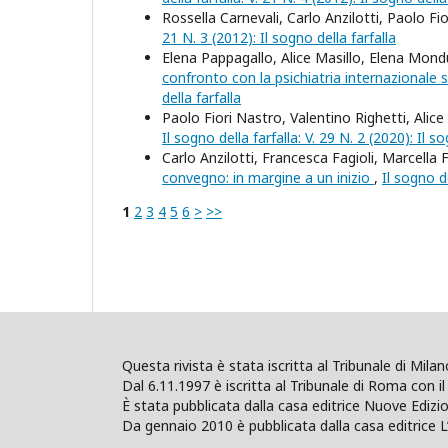
Rossella Carnevali, Carlo Anzilotti, Paolo Fi
21 N. 3 (2012): Il sogno della farfalla
Elena Pappagallo, Alice Masillo, Elena Mon
confronto con la psichiatria internazionale s
della farfalla
Paolo Fiori Nastro, Valentino Righetti, Alice
Il sogno della farfalla: V. 29 N. 2 (2020): Il so
Carlo Anzilotti, Francesca Fagioli, Marcella
convegno: in margine a un inizio
,
Il sogno de
1
2
3
4
5
6
>
>>
Questa rivista è stata iscritta al Tribunale di Mil
Dal 6.11.1997 è iscritta al Tribunale di Roma con il 
È stata pubblicata dalla casa editrice Nuove Edi
Da gennaio 2010 è pubblicata dalla casa editrice L