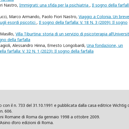
ori Nastro,
Immigrati: una sfida per la psichiatria
,
Il sogno della farfall
ducci, Marco Armando, Paolo Fiori Nastro,
Viaggio a Colonia. Un brev
ugli esordi psicotici
,
Il sogno della farfalla: V. 18 N. 3 (2009): Il sogno
 Masillo,
Villa Tiburtina: storia di un servizio di psicoterapia all’Univers
gno della farfalla
 Fagioli, Alessandro Hinna, Ernesto Longobardi,
Una fondazione, un
lla farfalla: V. 32 N. 1 (2023): Il sogno della farfalla
ano con il n. 733 del 31.10.1991 e pubblicata dalla casa editrice Wicht
n. 606.
zioni Romane di Roma da gennaio 1998 a ottobre 2009.
’Asino d’oro edizioni di Roma.