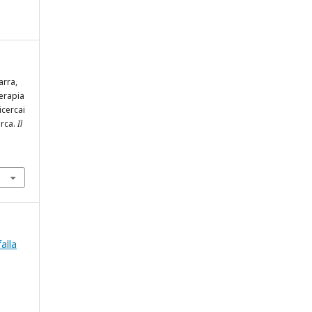
arra,
terapia
icercai
erca.
Il
falla