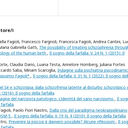
utore/i
la Fagioli, Francesco Fargnoli, Francesca Fagioli, Andrea Cantini, Lu
Maria Gabriella Gatti,
The possibility of treating schizophrenia throug
ology of the human birth
,
Il sogno della farfalla: V. 24 N. 1 (2015): Il
orte, Claudia Dario, Luana Testa, Annelore Homberg, Juliana Fortes
ccardo Saba, Miriam Scarciglia,
Indagine sulla psichiatria psicodinamic
 Massimo Fagioli*
,
Il sogno della farfalla: V. 31 N. 1 (2022): Il sogno del
el Sé e schizotipia: dalla schizofrenia latente al disturbo schizotipico 
2 (2016): Il sogno della farfalla
agine del narcisista patologico. L’identità del sano narcisismo
,
Il so
 farfalla
agioli, Paolo Fiori Nastro,
Dalla crisi del paradigma neokraepeliniano
l DSM-5
,
Il sogno della farfalla: V. 19 N. 4 (2010): Il sogno della farfalla
stro,
Prevenire la psicosi è davvero possibile? Alcune riflessioni
,
Il so
 farfalla