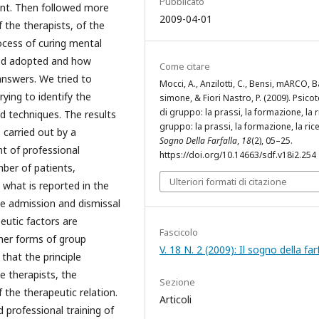
Pubblicato
ent. Then followed more
2009-04-01
f the therapists, of the
ocess of curing mental
hod adopted and how
Come citare
nswers. We tried to
Mocci, A., Anzilotti, C., Bensi, mARCO, B
rying to identify the
simone, & Fiori Nastro, P. (2009). Psico
di gruppo: la prassi, la formazione, la r
 techniques. The results
gruppo: la prassi, la formazione, la ric
 carried out by a
Sogno Della Farfalla
,
18
(2), 05–25.
t of professional
https://doi.org/10.14663/sdf.v18i2.254
ber of patients,
Ulteriori formati di citazione
what is reported in the
the admission and dismissal
eutic factors are
Fascicolo
her forms of group
V. 18 N. 2 (2009): Il sogno della far
that the principle
e therapists, the
Sezione
 the therapeutic relation.
Articoli
 professional training of