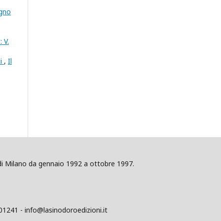
ogno
: V.
ti
,
Il
ig di Milano da gennaio 1992 a ottobre 1997.
01241 - info@lasinodoroedizioni.it