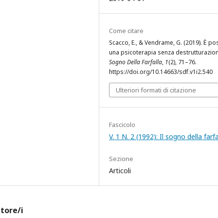
Come citare
Scacco, E., & Vendrame, G. (2019). Ѐ po
una psicoterapia senza destrutturazio
Sogno Della Farfalla
,
1
(2), 71–76.
https://doi.org/10.14663/sdf.v1i2.540
Ulteriori formati di citazione
Fascicolo
V. 1 N. 2 (1992): Il sogno della farfa
Sezione
Articoli
utore/i