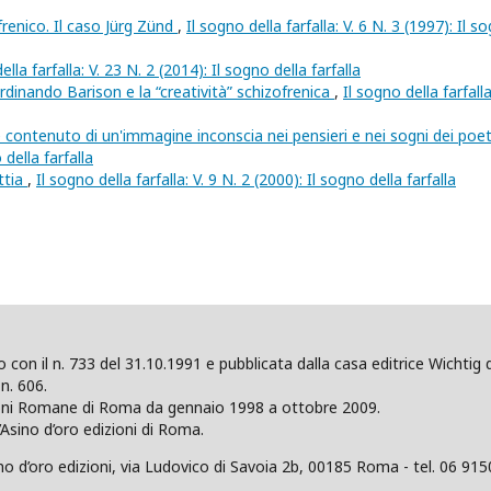
renico. Il caso Jürg Zünd
,
Il sogno della farfalla: V. 6 N. 3 (1997): Il s
ella farfalla: V. 23 N. 2 (2014): Il sogno della farfalla
rdinando Barison e la “creatività” schizofrenica
,
Il sogno della farfalla
 contenuto di un'immagine inconscia nei pensieri e nei sogni dei poe
 della farfalla
attia
,
Il sogno della farfalla: V. 9 N. 2 (2000): Il sogno della farfalla
ano con il n. 733 del 31.10.1991 e pubblicata dalla casa editrice Wicht
n. 606.
zioni Romane di Roma da gennaio 1998 a ottobre 2009.
’Asino d’oro edizioni di Roma.
 d’oro edizioni, via Ludovico di Savoia 2b, 00185 Roma - tel. 06 915