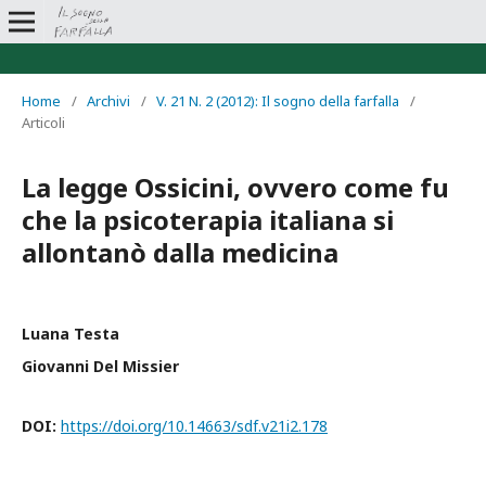
Home
/
Archivi
/
V. 21 N. 2 (2012): Il sogno della farfalla
/
Articoli
La legge Ossicini, ovvero come fu
che la psicoterapia italiana si
allontanò dalla medicina
Luana Testa
Giovanni Del Missier
DOI:
https://doi.org/10.14663/sdf.v21i2.178