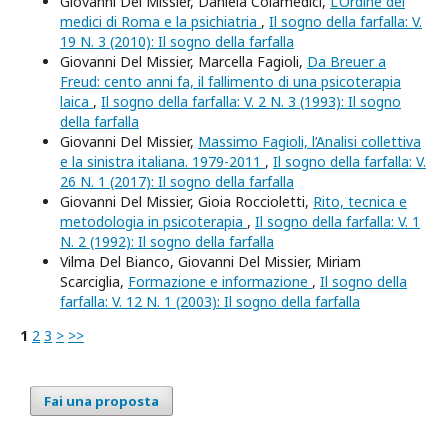
Giovanni Del Missier, Daniela Colamedici,
L’Ordine dei
medici di Roma e la psichiatria
,
Il sogno della farfalla: V.
19 N. 3 (2010): Il sogno della farfalla
Giovanni Del Missier, Marcella Fagioli,
Da Breuer a
Freud: cento anni fa, il fallimento di una psicoterapia
laica
,
Il sogno della farfalla: V. 2 N. 3 (1993): Il sogno
della farfalla
Giovanni Del Missier,
Massimo Fagioli, l’Analisi collettiva
e la sinistra italiana. 1979-2011
,
Il sogno della farfalla: V.
26 N. 1 (2017): Il sogno della farfalla
Giovanni Del Missier, Gioia Roccioletti,
Rito, tecnica e
metodologia in psicoterapia
,
Il sogno della farfalla: V. 1
N. 2 (1992): Il sogno della farfalla
Vilma Del Bianco, Giovanni Del Missier, Miriam
Scarciglia,
Formazione e informazione
,
Il sogno della
farfalla: V. 12 N. 1 (2003): Il sogno della farfalla
1
2
3
>
>>
Fai una proposta