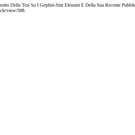
sito Della Tesi Su I Gephiri-Smi Eleusini E Della Sua Recente Pubbl
icle/view/588.