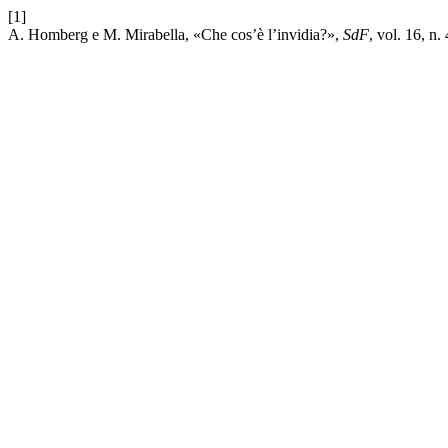
[1]
A. Homberg e M. Mirabella, «Che cos’è l’invidia?»,
SdF
, vol. 16, n