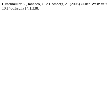
Hirschmüller A., Iannaco, C. e Homberg, A. (2005) «Ellen West: tre ten
10.14663/sdf.v14i1.338.