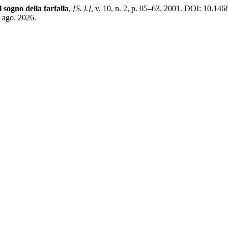
l sogno della farfalla
,
[S. l.]
, v. 10, n. 2, p. 05–63, 2001. DOI: 10.14
8 ago. 2026.