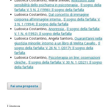
Ludovica Costantino, Maria Sneider,
Riflessioni sulla
sensibilità dello psichiatra in psicoterapia
,
Il sogno della
farfalla: V. 5 N. 2 (1996): Il sogno della farfalla
Ludovica Costantino,
Dal concetto di immagine
corporea all'immagine interna
,
Il sogno della farfalla: V.
3 N. 1 (1994): Il sogno della farfalla
Ludovica Costantino,
Anoressia
,
Il sogno della farfalla:
V. 1 N. 4 (1992): Il sogno della farfalla
Ludovica Costantino, Angela Santoro,
Quarant’anni nella
giustizia minorile: intorno a un libro di Melita Cavallo
,
Il
sogno della farfalla: V. 26 N. 1 (2017): Il sogno della
farfalla
Ludovica Costantino,
Psicoterapia on line: osservazioni
cliniche
,
Il sogno della farfalla: V. 30 N. 1 (2021): Il sogno
della farfalla
Fai una proposta
Lingua